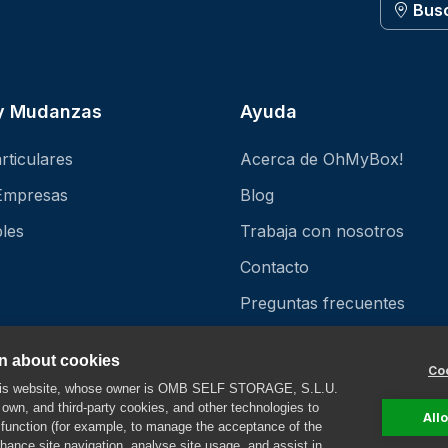
Bus
 y Mudanzas
Ayuda
rticulares
Acerca de OhMyBox!
Empresas
Blog
les
Trabaja con nosotros
Contacto
Preguntas frecuentes
Precios alquiler trasteros
on about cookies
Coo
Tamaños de Trastero
this website, whose owner is OMB SELF STORAGE, S.L.U.
own, and third-party cookies, and other technologies to
All
 function (for example, to manage the acceptance of the
nhance site navigation, analyse site usage, and assist in