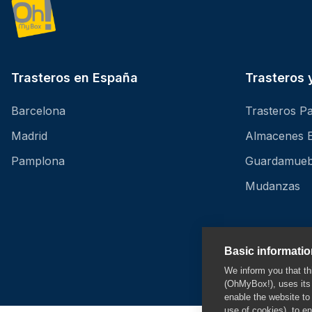
Trasteros en España
Trasteros
Barcelona
Trasteros Pa
Madrid
Almacenes 
Pamplona
Guardamueb
Mudanzas
Basic informati
We inform you that 
(OhMyBox!), uses its 
enable the website to
use of cookies), to e