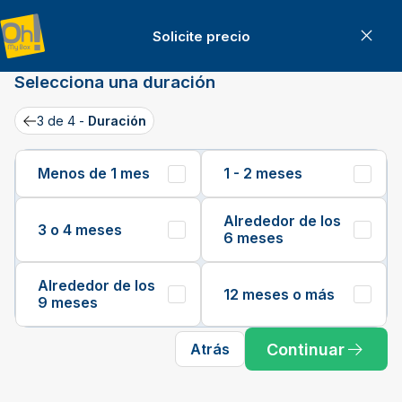
Solicite precio
Can
Solicite precio
Selecciona una duración
3 de 4 -
Duración
Back
Menos de 1 mes
1 - 2 meses
Alrededor de los
3 o 4 meses
6 meses
Alrededor de los
12 meses o más
9 meses
Continuar
Atrás