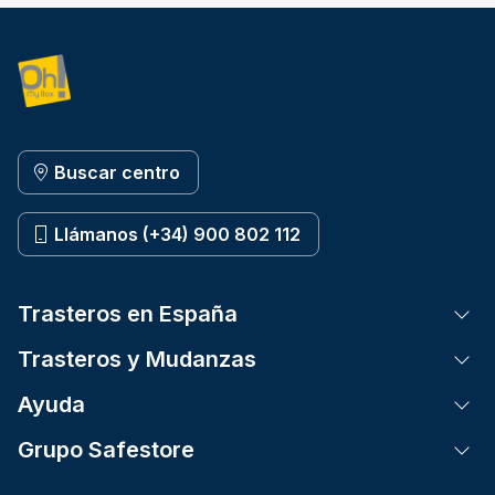
Buscar centro
Llámanos (+34) 900 802 112
Trasteros en España
Tog
Trasteros y Mudanzas
Tog
Ayuda
Tog
Grupo Safestore
Tog