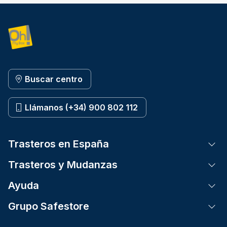
Buscar centro
Llámanos (+34) 900 802 112
Trasteros en España
Tog
Trasteros y Mudanzas
Tog
Ayuda
Tog
Grupo Safestore
Tog