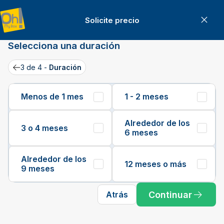
Solicite precio
Can
Solicite precio
Selecciona una duración
3 de 4 -
Duración
Back
Menos de 1 mes
1 - 2 meses
Alrededor de los
3 o 4 meses
6 meses
Alrededor de los
12 meses o más
9 meses
Continuar
Atrás