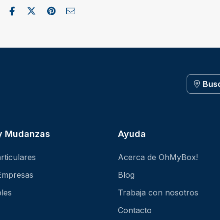
Compartir en Facebook
Publicar en X / Twitter
Compartir en Pinterest
Enviar como correo electrónico
Bus
 y Mudanzas
Ayuda
rticulares
Acerca de OhMyBox!
Empresas
Blog
les
Trabaja con nosotros
Contacto