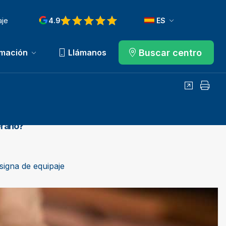
aje
4.9
ES
Buscar centro
rmación
Llámanos
Compartir
Imprim
erano?
ectrónico
signa de equipaje