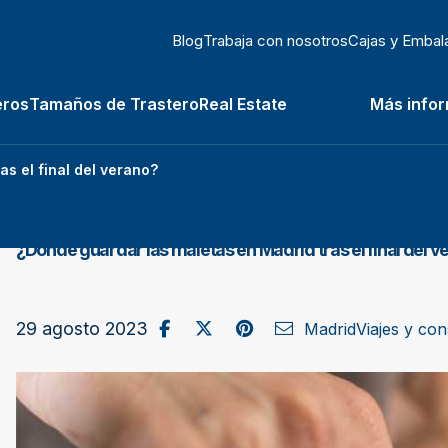
Blog
Trabaja con nosotros
Cajas y Embal
eros
Tamaños de Trastero
Real Estate
Más info
s el final del verano?
¿Dónde guardar las maletas en Madrid tras el final del v
Compartir en Facebook
Publicar en X / Twitter
Compartir en Pinterest
Enviar como correo el
29 agosto 2023
Madrid
Viajes y con