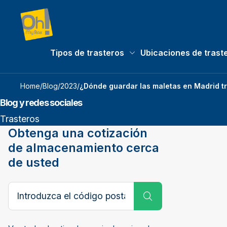
Tipos de trasteros
Ubicaciones de trast
Tipos de trasteros submenu
Home
/
Blog
/
2023
/
¿Dónde guardar las maletas en Madrid tra
Blog y redes sociales
Trasteros
Obtenga una cotización
de almacenamiento cerca
de usted
Código postal, ciudad o pueblo
Submit Search