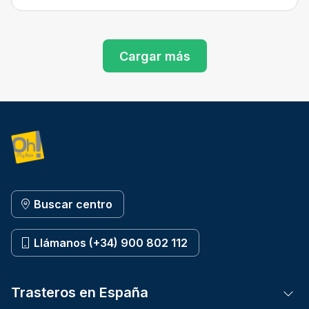
Cargar más
Buscar centro
Llámanos (+34) 900 802 112
Trasteros en España
Tog