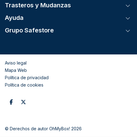
Trasteros y Mudanzas
Tog
Ayuda
Tog
Grupo Safestore
Tog
Aviso legal
Mapa Web
Política de privacidad
Política de cookies
© Derechos de autor OhMyBox! 2026