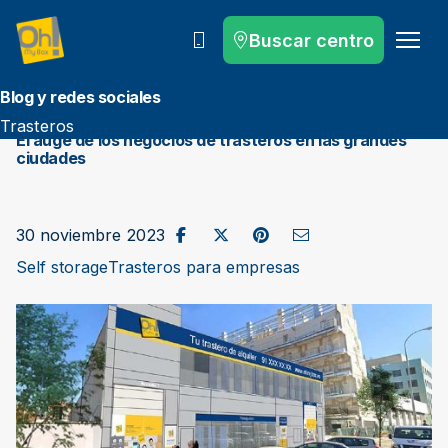
Buscar centro
Llámanos
Blog y redes sociales
Trasteros
El auge de los negocios de trasteros en las grandes
ciudades
Compartir en Facebook
Publicar en X / Twitter
Compartir en Pinterest
Enviar como correo e
30 noviembre 2023
Self storage
Trasteros para empresas