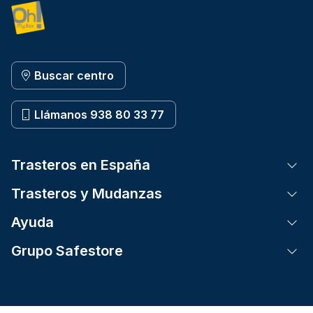
Buscar centro
Llámanos 938 80 33 77
Trasteros en España
Tog
Trasteros y Mudanzas
Tog
Ayuda
Tog
Grupo Safestore
Tog