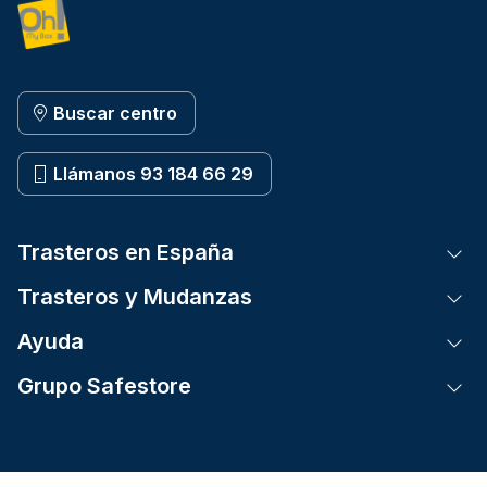
Buscar centro
Llámanos 93 184 66 29
Trasteros en España
Tog
Trasteros y Mudanzas
Tog
Ayuda
Tog
Grupo Safestore
Tog