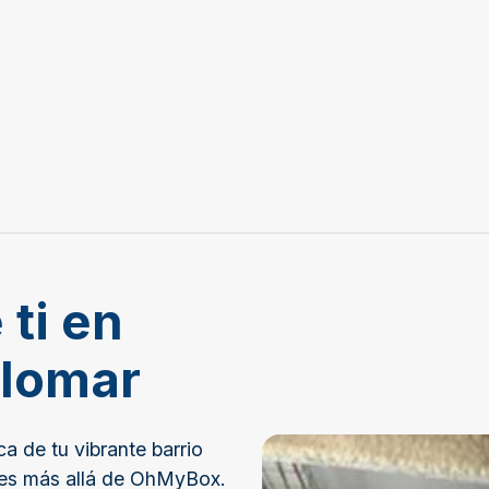
 ti en
alomar
a de tu vibrante barrio
ues más allá de OhMyBox.