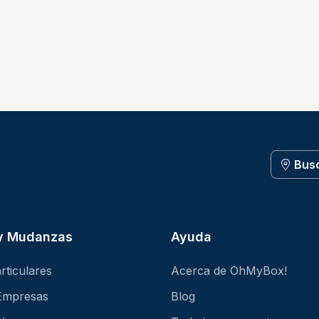
Bus
 y Mudanzas
Ayuda
rticulares
Acerca de OhMyBox!
Empresas
Blog