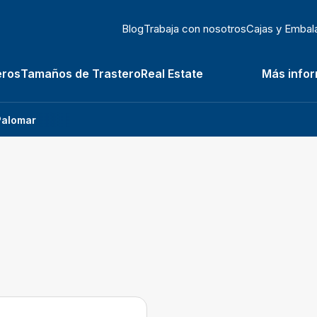
Blog
Trabaja con nosotros
Cajas y Embal
eros
Tamaños de Trastero
Real Estate
Más info
Palomar